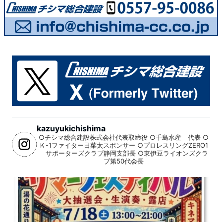
kazuyukichishima
○チシマ総合建設株式会社代表取締役
○千島水産 代表
○
Ｋ-1ファイター日菜太スポンサー
○プロレスリングZERO1
サポーターズクラブ静岡支部長
○東伊豆ライオンズクラ
ブ第50代会長